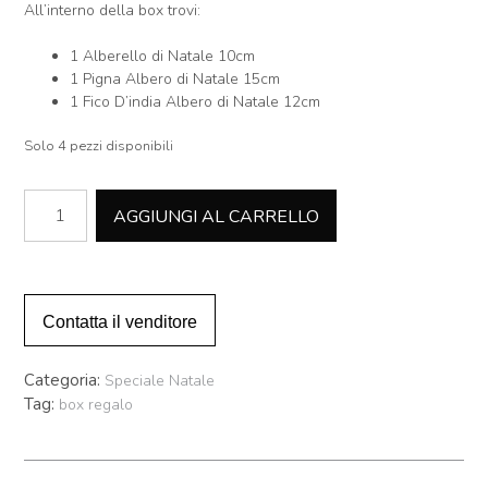
All’interno della box trovi:
1 Alberello di Natale 10cm
1 Pigna Albero di Natale 15cm
1 Fico D’india Albero di Natale 12cm
Solo 4 pezzi disponibili
Box
AGGIUNGI AL CARRELLO
Natale
-
Small
quantità
Contatta il venditore
Categoria:
Speciale Natale
Tag:
box regalo