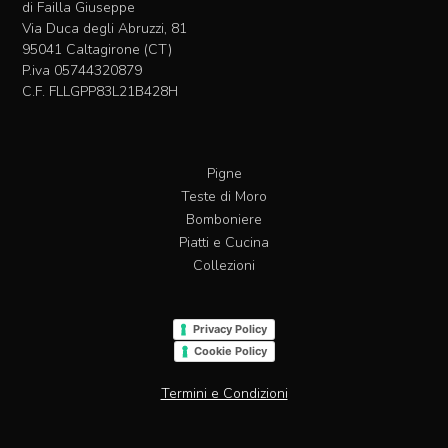
di Failla Giuseppe
nella
Via Duca degli Abruzzi, 81
pagina
95041 Caltagirone (CT)
del
P.iva 05744320879
prodotto
C.F. FLLGPP83L21B428H
Pigne
Teste di Moro
Bomboniere
Piatti e Cucina
Collezioni
Privacy Policy
Cookie Policy
Termini e Condizioni