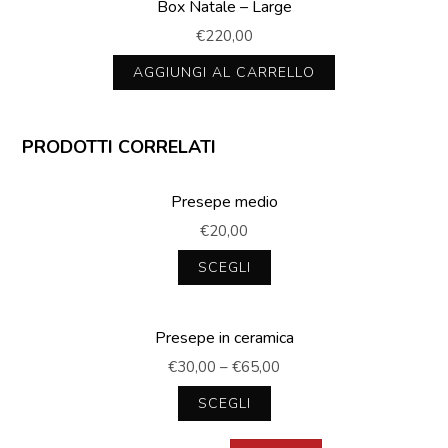
Box Natale – Large
€
220,00
AGGIUNGI AL CARRELLO
PRODOTTI CORRELATI
Presepe medio
€
20,00
SCEGLI
Questo
prodotto
Presepe in ceramica
ha
più
€
30,00
–
€
65,00
varianti.
Le
SCEGLI
opzioni
Questo
possono