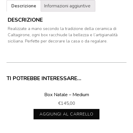
Descrizione
Informazioni aggiuntive
DESCRIZIONE
Realizzate a mano secondo la tradizione della ceramica di
Caltagirone, ogni box racchiude la bellezza e l’artigianalità
siciliana. Perfette per decorare la casa o da regalare.
TI POTREBBE INTERESSARE…
Box Natale – Medium
€
145,00
AGGIUNGI AL CARRELLO