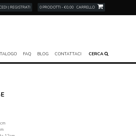
EDI | REGISTRATI
0 PRODOTTI - €0,00
CARRELLO
TALOGO
FAQ
BLOG
CONTATTACI
CERCA
GE
0cm
cm
 da 12cm