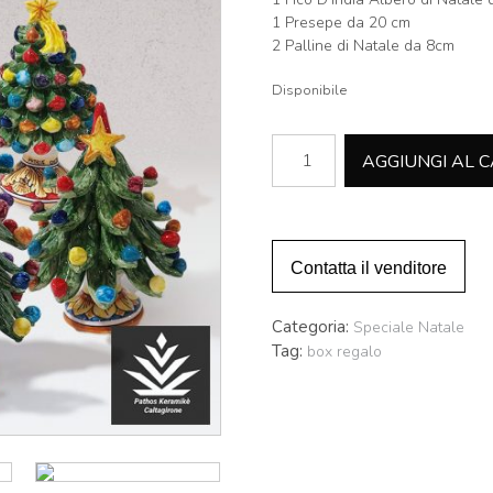
1 Presepe da 20 cm
2 Palline di Natale da 8cm
Disponibile
Box
AGGIUNGI AL 
Natale
-
Large
quantità
Contatta il venditore
Categoria:
Speciale Natale
Tag:
box regalo