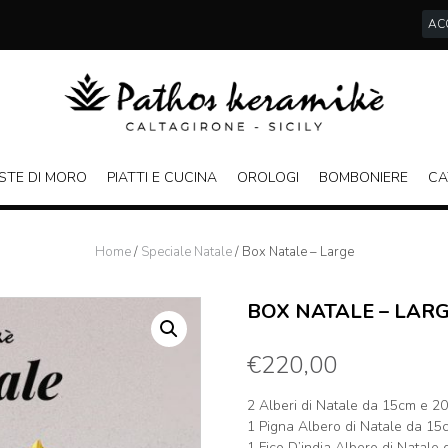
ACC
STE DI MORO
PIATTI E CUCINA
OROLOGI
BOMBONIERE
CA
Home
/
Speciale Natale
/ Box Natale – Large
BOX NATALE – LAR
€
220,00
2 Alberi di Natale da 15cm e 2
1 Pigna Albero di Natale da 15
1 Fico D’india Albero di Natale