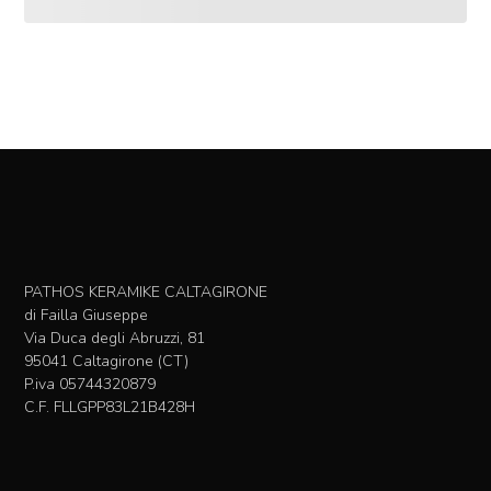
PATHOS KERAMIKE CALTAGIRONE
di Failla Giuseppe
Via Duca degli Abruzzi, 81
95041 Caltagirone (CT)
P.iva 05744320879
C.F. FLLGPP83L21B428H