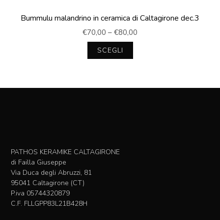
Bummulu malandrino in ceramica di Caltagirone dec.3
€
70,00
–
€
80,00
SCEGLI
Questo
prodotto
ha
più
varianti.
Le
opzioni
possono
essere
PATHOS KERAMIKE CALTAGIRONE
scelte
di Failla Giuseppe
nella
Via Duca degli Abruzzi, 81
pagina
95041 Caltagirone (CT)
del
P.iva 05744320879
prodotto
C.F. FLLGPP83L21B428H