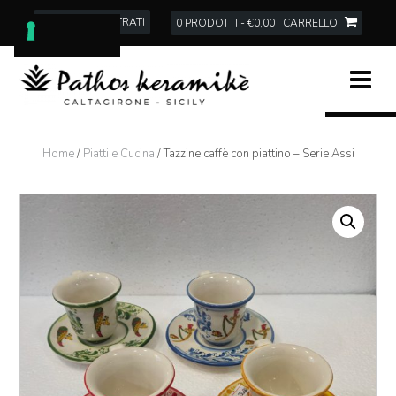
Skip
ACCEDI | REGISTRATI
0 PRODOTTI - €0,00
CARRELLO
to
content
Home
/
Piatti e Cucina
/ Tazzine caffè con piattino – Serie Assi