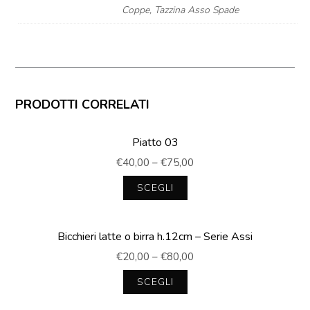
Coppe, Tazzina Asso Spade
PRODOTTI CORRELATI
Piatto 03
€
40,00
–
€
75,00
SCEGLI
Questo
prodotto
Bicchieri latte o birra h.12cm – Serie Assi
ha
più
€
20,00
–
€
80,00
varianti.
Le
SCEGLI
opzioni
Questo
possono