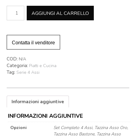
Tazzine
AGGIUNGI AL CARRELLO
caffè
con
piattino
-
Serie
Contatta il venditore
Assi
quantità
COD:
N/A
Categoria:
Piatti e Cucina
Tag:
Serie 4 Assi
Informazioni aggiuntive
INFORMAZIONI AGGIUNTIVE
Opzioni
Set Completo 4 Assi, Tazzina Asso Oro,
Tazzina Asso Bastone, Tazzina Asso