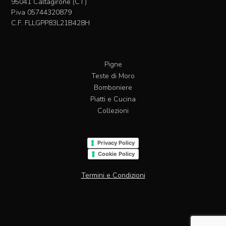
95041 Caltagirone (CT)
del
P.iva 05744320879
prodotto
C.F. FLLGPP83L21B428H
Pigne
Teste di Moro
Bomboniere
Piatti e Cucina
Collezioni
Privacy Policy
Cookie Policy
Termini e Condizioni