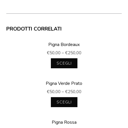
PRODOTTI CORRELATI
Pigna Bordeaux
€
50,00
–
€
250,00
SCEGLI
Questo
prodotto
Pigna Verde Prato
ha
più
€
50,00
–
€
250,00
varianti.
Le
SCEGLI
opzioni
Questo
possono
prodotto
essere
Pigna Rossa
ha
scelte
più