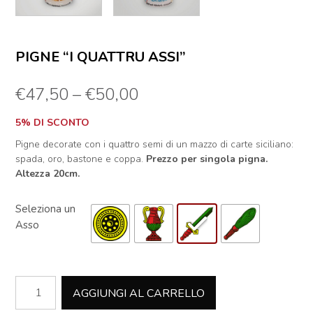
PIGNE “I QUATTRU ASSI”
€
47,50
–
€
50,00
5% DI SCONTO
Pigne decorate con i quattro semi di un mazzo di carte siciliano:
spada, oro, bastone e coppa.
Prezzo per singola pigna.
Altezza 20cm.
Asso
Pigne
AGGIUNGI AL CARRELLO
"I
quattru