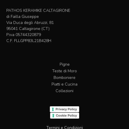
possono
essere
PATHOS KERAMIKE CALTAGIRONE
scelte
di Failla Giuseppe
nella
Via Duca degli Abruzzi, 81
pagina
95041 Caltagirone (CT)
del
P.iva 05744320879
prodotto
C.F. FLLGPP83L21B428H
Pigne
Teste di Moro
Bomboniere
Piatti e Cucina
Collezioni
Privacy Policy
Cookie Policy
Termini e Condizioni