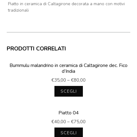
Piatto in ceramica di Caltagirone decorata a mano con motivi
tradizionali
PRODOTTI CORRELATI
Bummulu malandrino in ceramica di Caltagirone dec. Fico
d’India
€
35,00
–
€
80,00
SCEGLI
Questo
prodotto
Piatto 04
ha
più
€
40,00
–
€
75,00
varianti.
Le
SCEGLI