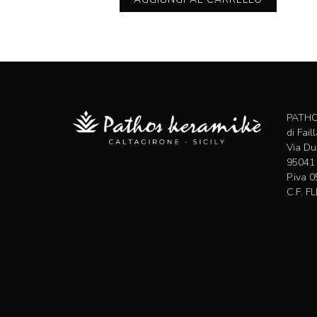
PATHO
di Fai
Via Du
95041 
P.iva 
C.F. 