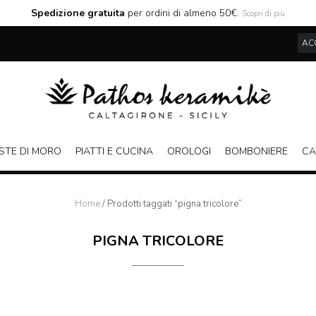
Spedizione gratuita
per ordini di almeno 50€.
Scopri di più
ACC
STE DI MORO
PIATTI E CUCINA
OROLOGI
BOMBONIERE
CA
Home
/ Prodotti taggati “pigna tricolore”
PIGNA TRICOLORE