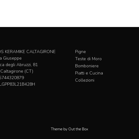
S KERAMIKE CALTAGIRONE
Pigne
lla Giuseppe
Teste di Moro
ca degli Abruzzi, 81
Bomboniere
Caltagirone (CT)
Piatti e Cucina
05744320879
Collezioni
FLLGPP83L21B428H
Theme by
Out the Box